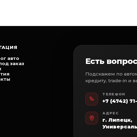
ГАЦИЯ
ог авто
Есть вопрос
под заказ
п
нтия
Подскажем по автом
акты
кредиту, trade-in и 
ТЕЛЕФОН
+7 (4742) 7
АДРЕС
г. Липецк,
Универсаль