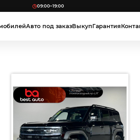
◷
09:00–19:00
омобилей
Авто под заказ
Выкуп
Гарантия
Конта