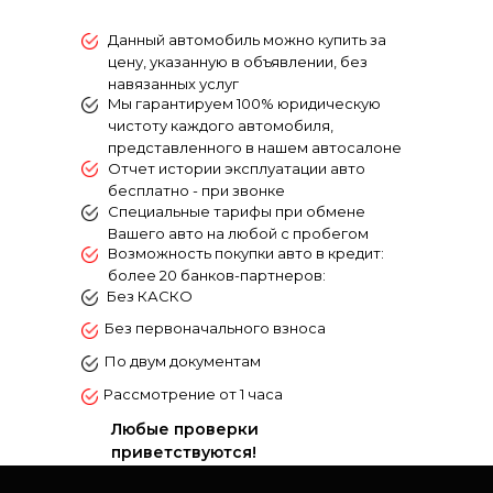
Данный автомобиль можно купить за
цену, указанную в объявлении, без
навязанных услуг
Mы гарантируем 100% юридическую
чистоту каждого aвтомобиля,
пpeдcтaвлeнногo в нашем автосалоне
Отчет истории эксплуатации авто
бесплатно - при звонке
Специальные тарифы при обмене
Вашего авто на любой с пробегом
Возможность покупки авто в кредит:
более 20 банков-партнеров:
Без КАСКО
Без первоначального взноса
По двум документам
Рассмотрение от 1 часа
Любые проверки
приветствуются!