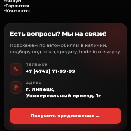
Выкуп
Гарантия
Передних сидений
Контакты
Зеркал
✅- 
Заднего стекла
✅- 
Электростеклоподъемники
Есть вопросы? Мы на связи!
✅- 
Передние и задние
Электропривод
✅- 
Подскажем по автомобилям в наличии,
Зеркал
подбору под заказ, кредиту, trade-in и выкупу.
✅- 
Помощь при вождении
✅- 
Датчик дождя
ТЕЛЕФОН
Датчик света
+7 (4742) 71-99-99
Парктроник задний
Парктроник передний
АДРЕС
Камера заднего вида
г. Липецк,
Круиз-контроль
Бортовой компьютер
Универсальный проезд, 1г
Противоугонная система
Центральный замок
→
Подушки безопасности
Получить предложение
Фронтальные
Шторки