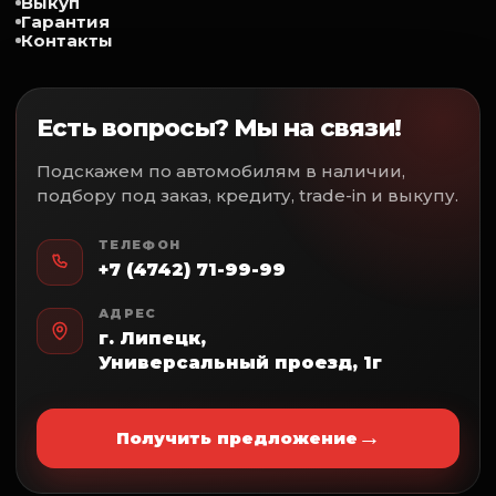
Выкуп
Гарантия
Тёмный
Контакты
Обогрев
✅- 
Передних сидений
✅- 
Зеркал
Есть вопросы? Мы на связи!
✅- 
Заднего стекла
Электростеклоподъемники
✅- 
Подскажем по автомобилям в наличии,
Передние и задние
подбору под заказ, кредиту, trade-in и выкупу.
✅- 
Электропривод
✅- 
Зеркал
ТЕЛЕФОН
Помощь при вождении
+7 (4742) 71-99-99
Датчик света
АДРЕС
Бортовой компьютер
Противоугонная система
г. Липецк,
Универсальный проезд, 1г
Сигнализация
Центральный замок
Иммобилайзер
Подушки безопасности
→
Получить предложение
Фронтальные
Коленные