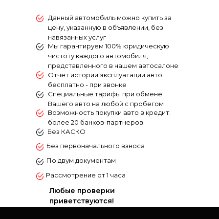
Данный автомобиль можно купить за
цену, указанную в объявлении, без
навязанных услуг
Mы гарантируем 100% юридическую
чистоту каждого aвтомобиля,
пpeдcтaвлeнногo в нашем автосалоне
Отчет истории эксплуатации авто
бесплатно - при звонке
Специальные тарифы при обмене
Вашего авто на любой с пробегом
Возможность покупки авто в кредит:
более 20 банков-партнеров:
Без КАСКО
Без первоначального взноса
По двум документам
Рассмотрение от 1 часа
Любые проверки
приветствуются!