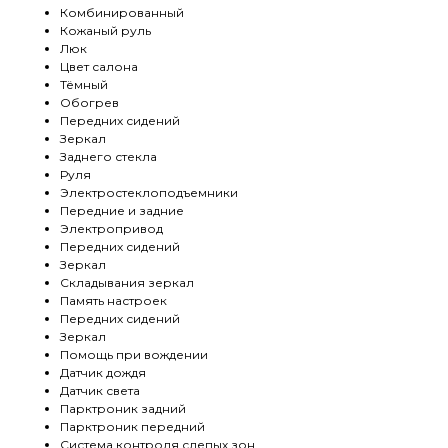
Комбинированный
Кожаный руль
Люк
Цвет салона
Тёмный
Обогрев
Передних сидений
Зеркал
Заднего стекла
Руля
Электростеклоподъемники
Передние и задние
Электропривод
Передних сидений
Зеркал
Складывания зеркал
Память настроек
Передних сидений
Зеркал
Помощь при вождении
Датчик дождя
Датчик света
Парктроник задний
Парктроник передний
Система контроля слепых зон