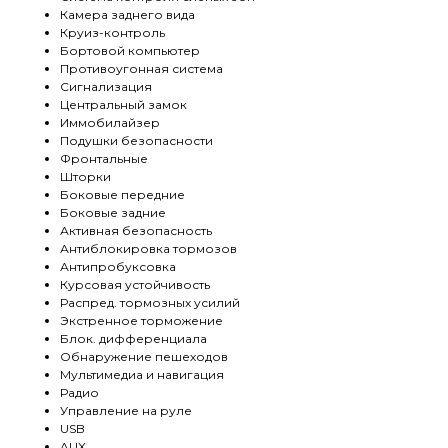
Камера заднего вида
Круиз-контроль
Бортовой компьютер
Противоугонная система
Сигнализация
Центральный замок
Иммобилайзер
Подушки безопасности
Фронтальные
Шторки
Боковые передние
Боковые задние
Активная безопасность
Антиблокировка тормозов
Антипробуксовка
Курсовая устойчивость
Распред. тормозных усилий
Экстренное торможение
Блок. дифференциала
Обнаружение пешеходов
Мультимедиа и навигация
Радио
Управление на руле
USB
AUX