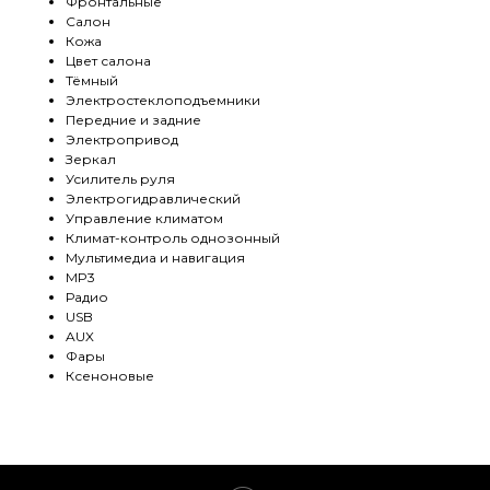
Фронтальные
Салон
Кожа
Цвет салона
Тёмный
Электростеклоподъемники
Передние и задние
Электропривод
Зеркал
Усилитель руля
Электрогидравлический
Управление климатом
Климат-контроль однозонный
Мультимедиа и навигация
MP3
Радио
USB
AUX
Фары
Ксеноновые