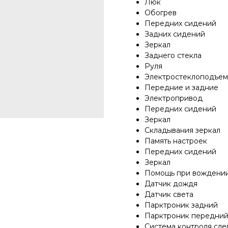
Люк
Обогрев
Передних сидений
Задних сидений
Зеркал
Заднего стекла
Руля
Электростеклоподъе
Передние и задние
Электропривод
Передних сидений
Зеркал
Складывания зеркал
Память настроек
Передних сидений
Зеркал
Помощь при вождени
Датчик дождя
Датчик света
Парктроник задний
Парктроник передни
Система контроля сле