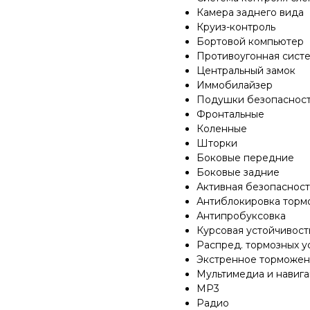
Камера заднего вида
Круиз-контроль
Бортовой компьютер
Противоугонная сист
Центральный замок
Иммобилайзер
Подушки безопаснос
Фронтальные
Коленные
Шторки
Боковые передние
Боковые задние
Активная безопасност
Антиблокировка торм
Антипробуксовка
Курсовая устойчивост
Распред. тормозных у
Экстренное торможе
Мультимедиа и навиг
MP3
Радио