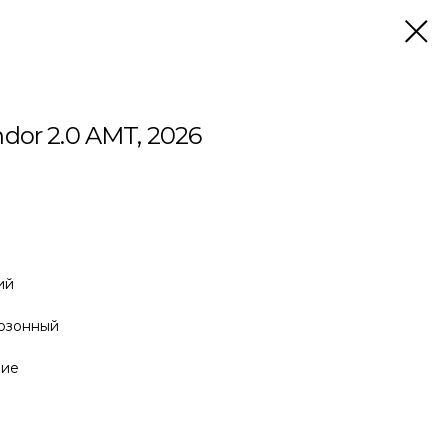
dor 2.0 AMT, 2026
ий
гозонный
ние