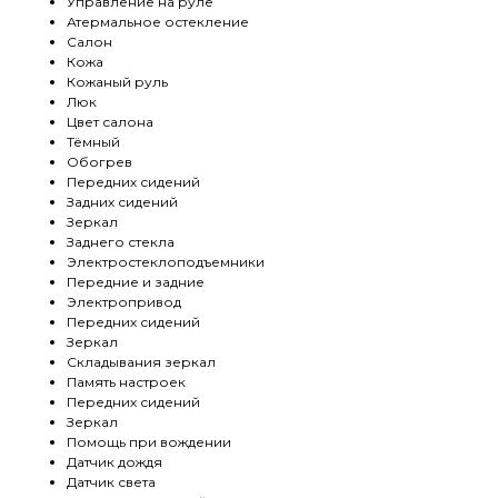
Управление на руле
Атермальное остекление
Салон
Кожа
Кожаный руль
Люк
Цвет салона
Тёмный
Обогрев
Передних сидений
Задних сидений
Зеркал
Заднего стекла
Электростеклоподъемники
Передние и задние
Электропривод
Передних сидений
Зеркал
Складывания зеркал
Память настроек
Передних сидений
Зеркал
Помощь при вождении
Датчик дождя
Датчик света