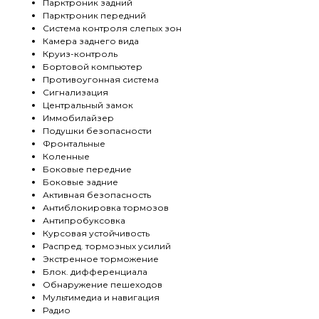
Парктроник задний
Парктроник передний
Система контроля слепых зон
Камера заднего вида
Круиз-контроль
Бортовой компьютер
Противоугонная система
Сигнализация
Центральный замок
Иммобилайзер
Подушки безопасности
Фронтальные
Коленные
Боковые передние
Боковые задние
Активная безопасность
Антиблокировка тормозов
Антипробуксовка
Курсовая устойчивость
Распред. тормозных усилий
Экстренное торможение
Блок. дифференциала
Обнаружение пешеходов
Мультимедиа и навигация
Радио