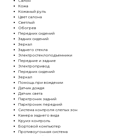
Салон
Кожа
Кожаный руль
Цвет салона
Светлый
Обогрев
Передних сидений
Задних сидений
Зеркал
Заднего стекла
Электростеклоподъемники
Передние и задние
Электропривод
Передних сидений
Зеркал
Помощь при вождении
Датчик дождя
Датчик света
Парктроник задний
Парктроник передний
Система контроля слепых зон
Камера заднего вида
Круиз-контроль
Бортовой компьютер
Противоугонная система