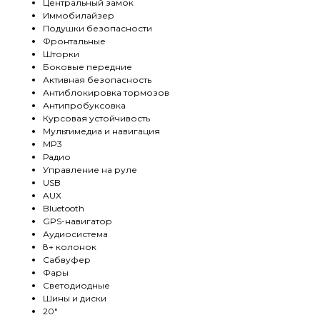
Центральный замок
Иммобилайзер
Подушки безопасности
Фронтальные
Шторки
Боковые передние
Активная безопасность
Антиблокировка тормозов
Антипробуксовка
Курсовая устойчивость
Мультимедиа и навигация
MP3
Радио
Управление на руле
USB
AUX
Bluetooth
GPS-навигатор
Аудиосистема
8+ колонок
Сабвуфер
Фары
Светодиодные
Шины и диски
20"