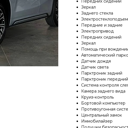
Передних сидений
Зеркал
Заднего стекла
Электростеклоподъе
Передние и задние
Электропривод
Передних сидений
Зеркал
Помощь при вождени
Автоматический парк
Датчик дождя
Датчик света
Парктроник задний
Парктроник передни
Система контроля сле
Камера заднего вида
Круиз-контроль
Бортовой компьютер
Противоугонная сист
Центральный замок
Иммобилайзер
Подушки безопаснос