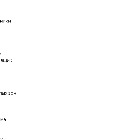
мники
и
овщик
й
пых зон
ема
ти