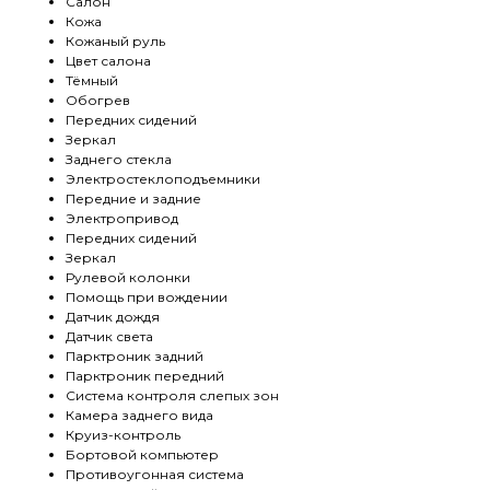
Салон
Кожа
Кожаный руль
Цвет салона
Тёмный
Обогрев
Передних сидений
Зеркал
Заднего стекла
Электростеклоподъемники
Передние и задние
Электропривод
Передних сидений
Зеркал
Рулевой колонки
Помощь при вождении
Датчик дождя
Датчик света
Парктроник задний
Парктроник передний
Система контроля слепых зон
Камера заднего вида
Круиз-контроль
Бортовой компьютер
Противоугонная система