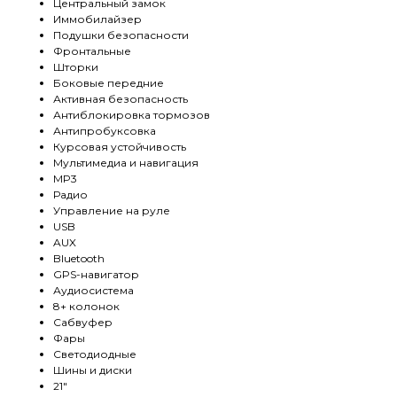
Центральный замок
Иммобилайзер
Подушки безопасности
Фронтальные
Шторки
Боковые передние
Активная безопасность
Антиблокировка тормозов
Антипробуксовка
Курсовая устойчивость
Мультимедиа и навигация
MP3
Радио
Управление на руле
USB
AUX
Bluetooth
GPS-навигатор
Аудиосистема
8+ колонок
Сабвуфер
Фары
Светодиодные
Шины и диски
21"