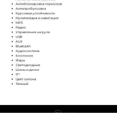
Антиблокировка тормозов
Антипробуксовка
Курсовая устойчивость
Мультимедиа и навигация
MP3
Радио
Управление на руле
USB
AUX
Bluetooth
Аудиосистема
6 колонок
Фары
Светодиодные
Шины и диски
17"
Цвет салона
Тёмный
Tilda
Made on