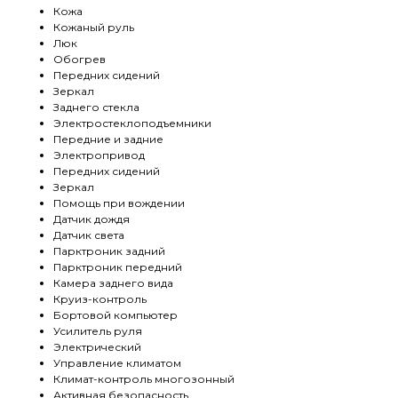
Кожа
Кожаный руль
Люк
Обогрев
Передних сидений
Зеркал
Заднего стекла
Электростеклоподъемники
Передние и задние
Электропривод
Передних сидений
Зеркал
Помощь при вождении
Датчик дождя
Датчик света
Парктроник задний
Парктроник передний
Камера заднего вида
Круиз-контроль
Бортовой компьютер
Усилитель руля
Электрический
Управление климатом
Климат-контроль многозонный
Активная безопасность