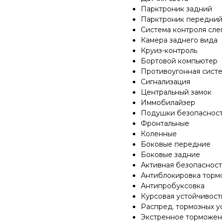
Парктроник задний
Парктроник передни
Система контроля сле
Камера заднего вида
Круиз-контроль
Бортовой компьютер
Противоугонная сист
Сигнализация
Центральный замок
Иммобилайзер
Подушки безопаснос
Фронтальные
Коленные
Боковые передние
Боковые задние
Активная безопасност
Антиблокировка торм
Антипробуксовка
Курсовая устойчивост
Распред. тормозных у
Экстренное торможе