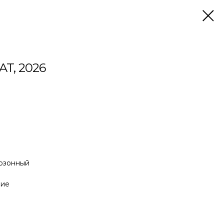
 AT, 2026
гозонный
ние