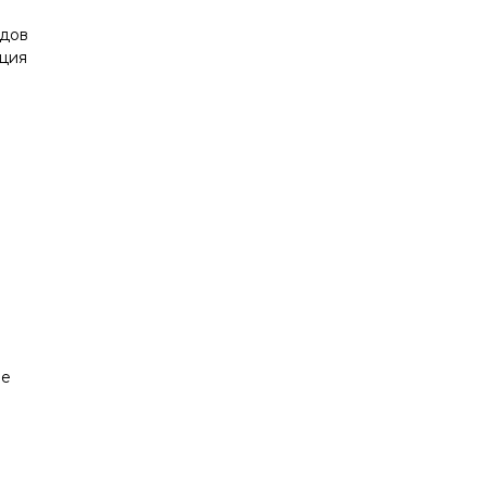
дов
ация
ие