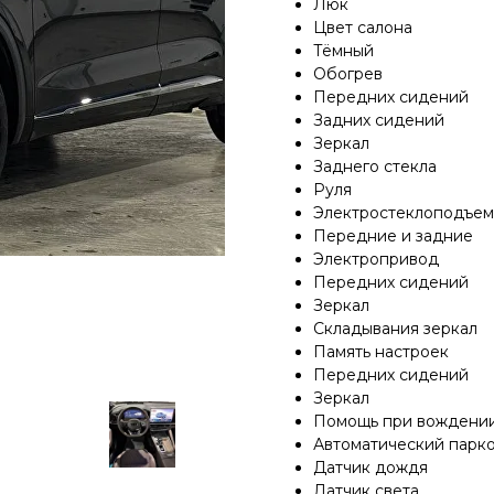
Люк
Цвет салона
Тёмный
Обогрев
Передних сидений
Задних сидений
Зеркал
Заднего стекла
Руля
Электростеклоподъе
Передние и задние
Электропривод
Передних сидений
Зеркал
Складывания зеркал
Память настроек
Передних сидений
Зеркал
Помощь при вождени
Автоматический парк
Датчик дождя
Датчик света