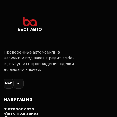
Комплектация
- Климат-контроль многозонный
- Обогрев зеркал
- Обогрев передних сидений
- Обогрев заднего стекла
- Датчик дождя
- Датчик света
- Парктроник задний
- Парктроник передний
- Система контроля слепых зон
Проверенные автомобили в
- Камера заднего вида
наличии и под заказ. Кредит, trade-
- Круиз-контроль
- Бортовой компьютер
in, выкуп и сопровождение сделки
- Центральный замок
до выдачи ключей.
- Иммобилайзер
- Антиблокировка тормозов
- Антипробуксовка
MAX
- Курсовая устойчивость
НАВИГАЦИЯ
Каталог авто
Авто под заказ