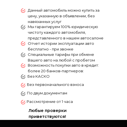
Данный автомобиль можно купить за
цену, указанную в объявлении, без
навязанных услуг
Mы гарантируем 100% юридическую
чистоту каждого aвтомобиля,
пpeдcтaвлeнногo в нашем автосалоне
Отчет истории эксплуатации авто
бесплатно - при звонке
Специальные тарифы при обмене
Вашего авто на любой с пробегом
Возможность покупки авто в кредит:
более 20 банков-партнеров:
Без КАСКО
Без первоначального взноса
По двум документам
Рассмотрение от 1 часа
Любые проверки
приветствуются!