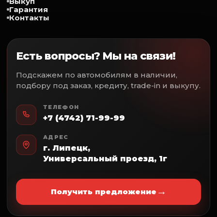
Выкуп
Гарантия
Контакты
✅- 
✅- 
Есть вопросы? Мы на связи!
✅- 
✅- 
Подскажем по автомобилям в наличии,
подбору под заказ, кредиту, trade-in и выкупу.
✅- 
✅- 
ТЕЛЕФОН
+7 (4742) 71-99-99
АДРЕС
г. Липецк,
Универсальный проезд, 1г
→
Получить предложение