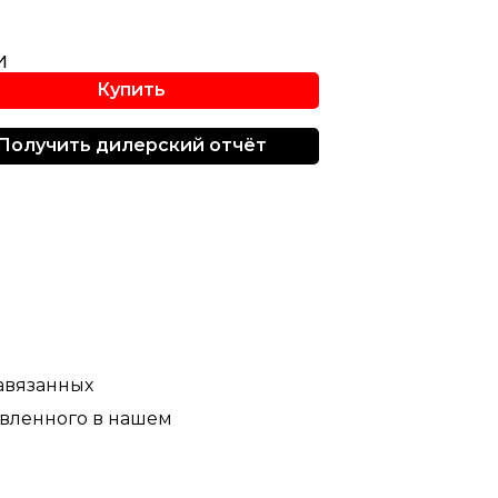
и
Купить
Получить дилерский отчёт
навязанных
aвлeнногo в нашем