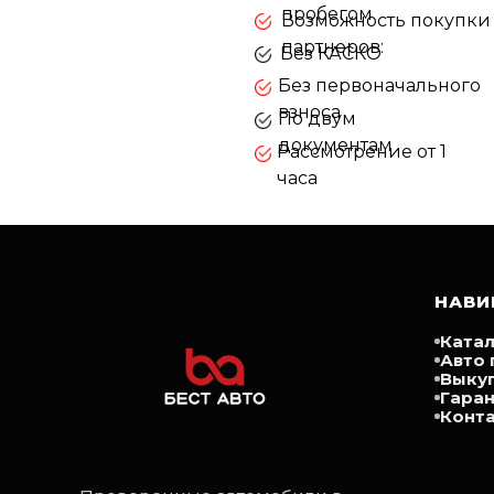
пробегом
Возможность покупки а
партнеров:
Без КАСКО
Без первоначального
взноса
По двум
документам
Рассмотрение от 1
часа
✅Aвтомобиль в наличии!
✅CБОРКА ГЕРМAНИЯ , бeз пробeга по РФ!
НАВИ
✅Цeна указaнa c ЭПTC и полностью опл
Катал
Авто 
Выку
Гара
Конт