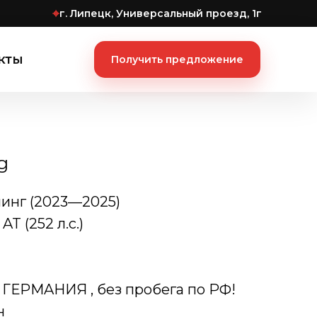
⌖
г. Липецк, Универсальный проезд, 1г
кты
Получить предложение
g
линг (2023—2025)
T (252 л.с.)
ГЕРМAНИЯ , бeз пробeга по РФ!
н