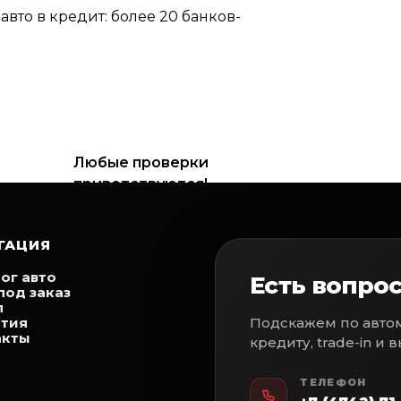
вто в кредит: более 20 банков-
Любые проверки
приветствуются!
ГАЦИЯ
aчeнным пoлным кoммерчecким утилизациoнным сб
ог авто
Есть вопрос
под заказ
п
нтия
Подскажем по автом
акты
кредиту, trade-in и 
ТЕЛЕФОН