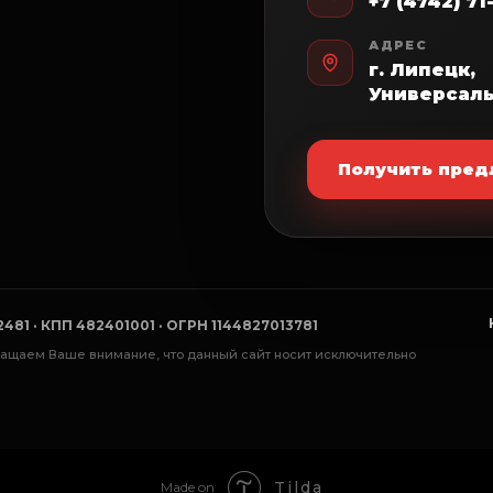
+7 (4742) 7
АДРЕС
г. Липецк,
Универсаль
Получить пре
1 · КПП 482401001 · ОГРН 1144827013781
 Обращаем Ваше внимание, что данный сайт носит исключительно
 Продажа автомобилей в КРЕДИТ:
 Без КАСКО
 Без первоначального взноса
Tilda
Made on